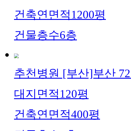
건축연면적
1200평
건물층수
6층
추천병원
[부산]부산 
대지면적
120평
건축연면적
400평