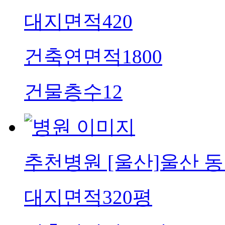
대지면적
420
건축연면적
1800
건물층수
12
추천병원
[울산]울산 동
대지면적
320평