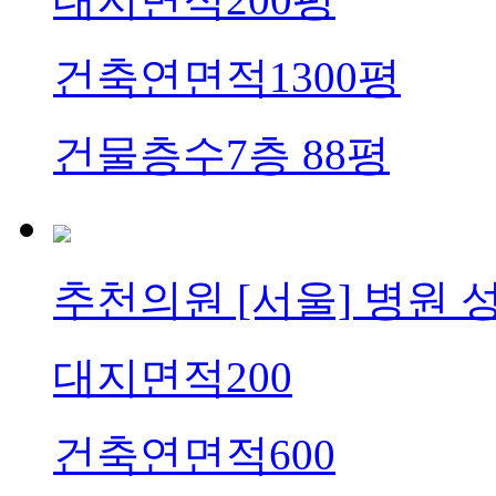
건축연면적
1300평
건물층수
7층 88평
추천의원
[서울] 병원 
대지면적
200
건축연면적
600