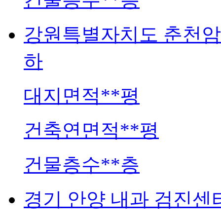
강원특별자치도
춘천암
하
대지면적
**평
건축연면적
**평
건물층수
**층
경기
안양 내과 검진센