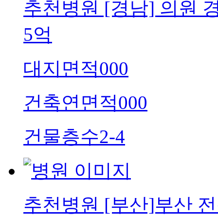
추천병원
[경남] 의원 
5억
대지면적
000
건축연면적
000
건물층수
2-4
추천병원
[부산]부산 