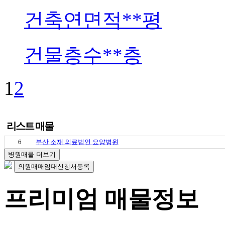
건축연면적
**평
건물층수
**층
1
2
리스트 매물
6
부산 소재 의료법인 요양병원
병원매물 더보기
의원매매임대신청서등록
프리미엄 매물정보