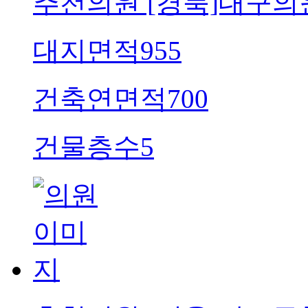
추천의원
[경북]대구의
대지면적
955
건축연면적
700
건물층수
5