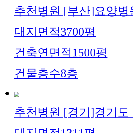
추천병원
[부산]요양병
대지면적
3700평
건축연면적
1500평
건물층수
8층
추천병원
[경기]경기도
대지면적
1311평