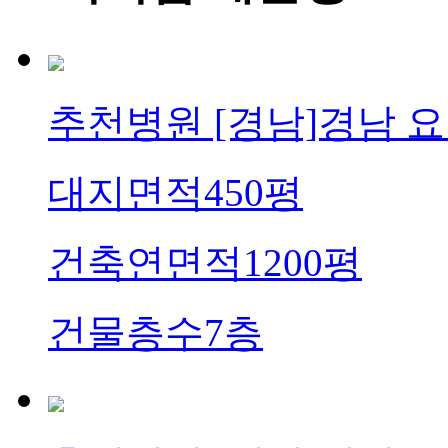
추천병원
[경남]경남 
대지면적
450평
건축연면적
1200평
건물층수
7층