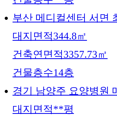
부산
메디컬센터 서면 
대지면적
344.8㎡
건축연면적
3357.73㎡
건물층수
14층
경기
남양주 요양병원 
대지면적
**평