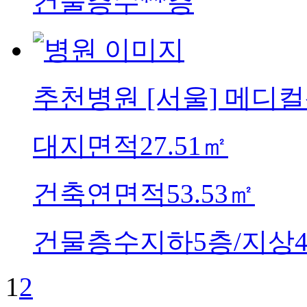
건물층수
**층
추천병원
[서울] 메디
대지면적
27.51㎡
건축연면적
53.53㎡
건물층수
지하5층/지상4
1
2