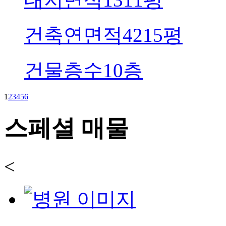
건축연면적
4215평
건물층수
10층
1
2
3
4
5
6
스페셜 매물
<