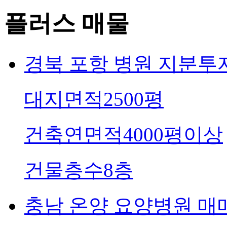
플러스 매물
경북
포항 병원 지분투
대지면적
2500평
건축연면적
4000평이상
건물층수
8층
충남
온양 요양병원 매