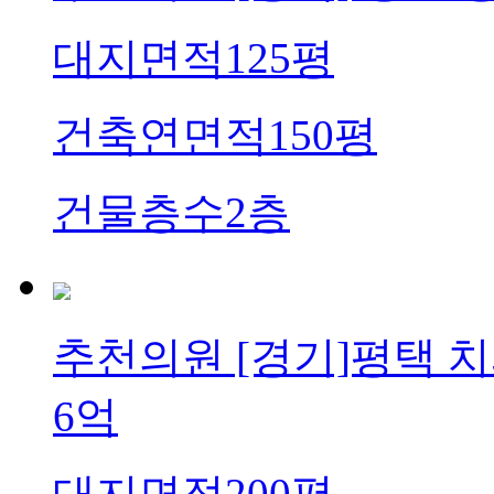
대지면적
125평
건축연면적
150평
건물층수
2층
추천의원
[경기]평택 치
6억
대지면적
200평