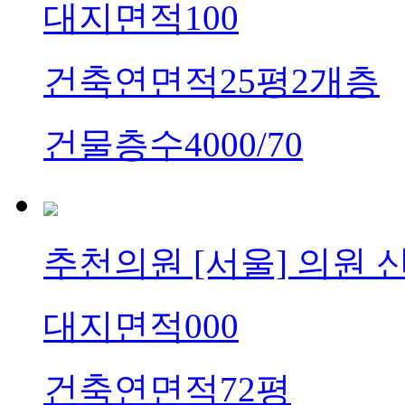
대지면적
100
건축연면적
25평2개층
건물층수
4000/70
추천의원
[서울] 의원 
대지면적
000
건축연면적
72평