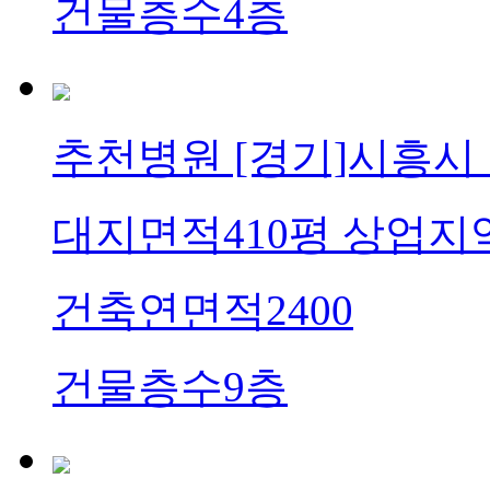
건물층수
4층
추천병원
[경기]시흥시
대지면적
410평 상업지
건축연면적
2400
건물층수
9층