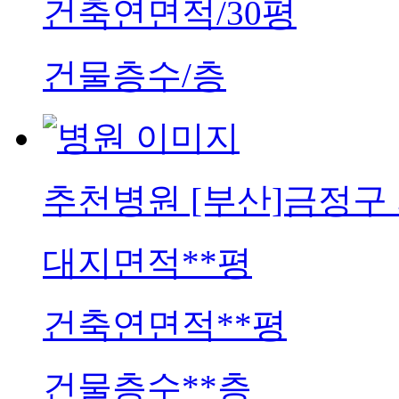
건축연면적
/30평
건물층수
/층
추천병원
[부산]금정구
대지면적
**평
건축연면적
**평
건물층수
**층