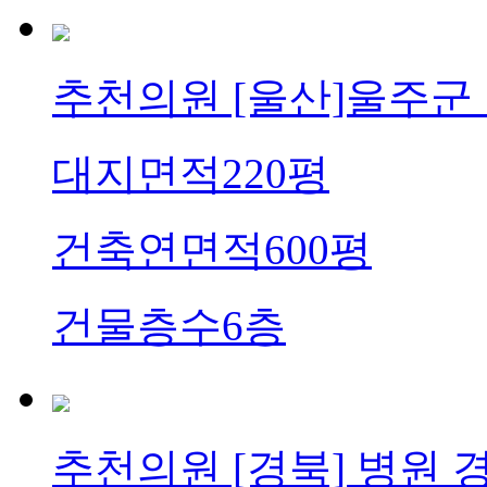
추천의원
[울산]울주군
대지면적
220평
건축연면적
600평
건물층수
6층
추천의원
[경북] 병원 