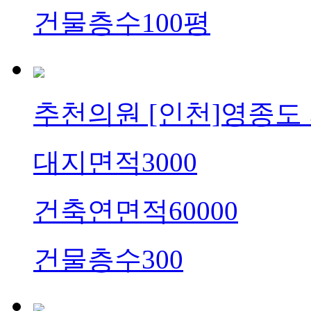
건물층수
100평
추천의원
[인천]영종도
대지면적
3000
건축연면적
60000
건물층수
300