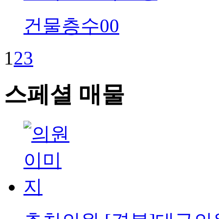
건물층수
00
1
2
3
스페셜 매물