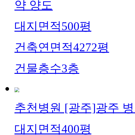
약 양도
대지면적
500평
건축연면적
4272평
건물층수
3층
추천병원
[광주]광주 
대지면적
400평